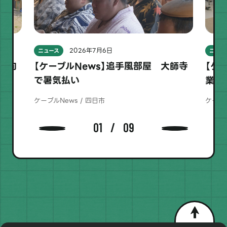
2026年7月6日
ニュース
ニュー
りに向
【ケーブルNews】追手風部屋 大師寺
【ケ
で暑気払い
業 
ケーブルNews / 四日市
ケーブル
01
09