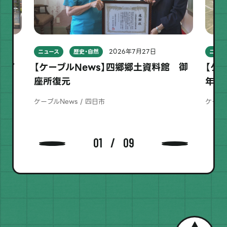
2026年7月27日
ニュース
歴史・自然
ニュー
ス ７
【ケーブルNews】四郷郷土資料館 御
【ケ
座所復元
年野
ケーブルNews / 四日市
ケーブル
01
09