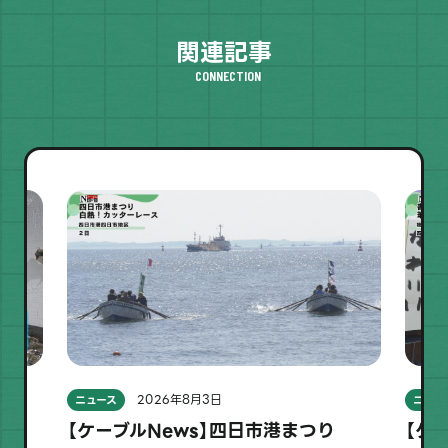
関連記事
CONNECTION
2026年8月3日
ニュース
ニュー
「陶
【ケーブルNews】四日市港まつり
【ケ