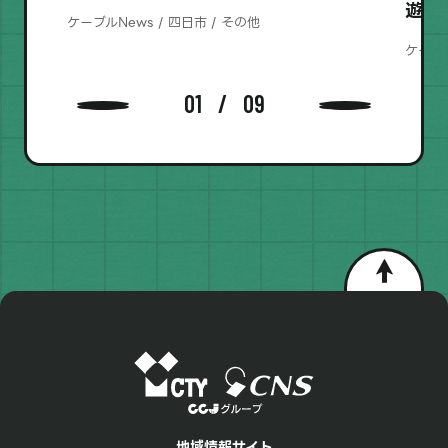
遊び
ケーブルNews / 四日市 / その他
ケーブル
01
09
地域情報サイト