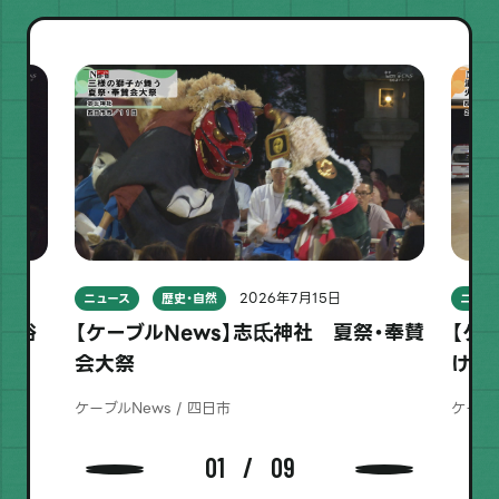
2026年7月15日
ニュース
歴史・自然
ニュー
形民俗
【ケーブルNews】志氐神社 夏祭・奉賛
【ケ
会大祭
けて
ケーブルNews / 四日市
ケーブル
01
09