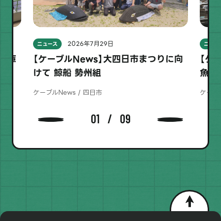
2026年7月29日
ニュース
ニュー
用金庫
【ケーブルNews】大四日市まつりに向
【ケ
けて 鯨船 勢州組
魚」
ケーブルNews / 四日市
ケーブル
01
09