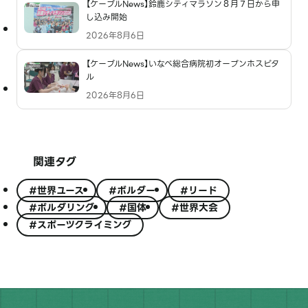
【ケーブルNews】鈴鹿シティマラソン８月７日から申
し込み開始
2026年8月6日
【ケーブルNews】いなべ総合病院初オープンホスピタ
ル
2026年8月6日
関連タグ
#世界ユース
#ボルダー
#リード
#ボルダリング
#国体
#世界大会
#スポーツクライミング