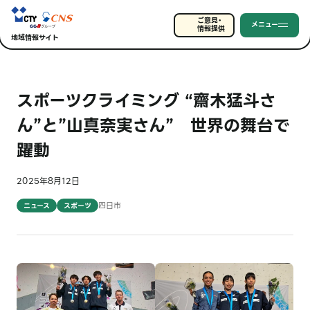
ご意見・
メニュー
情報提供
地域情報サイト
スポーツクライミング “齋木猛斗さ
ん”と”山真奈実さん” 世界の舞台で
躍動
2025年8月12日
四日市
ニュース
スポーツ