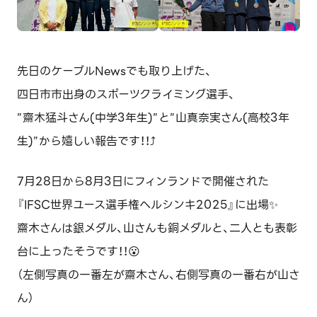
先日のケーブルNewsでも取り上げた、
四日市市出身のスポーツクライミング選手、
”齋木猛斗さん(中学3年生)”と”山真奈実さん(高校3年
生)”から嬉しい報告です！！⤴️
7月28日から8月3日にフィンランドで開催された
『IFSC世界ユース選手権ヘルシンキ2025』に出場✨
齋木さんは銀メダル、山さんも銅メダルと、二人とも表彰
台に上ったそうです！！😮
（左側写真の一番左が齋木さん、右側写真の一番右が山さ
ん）