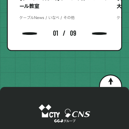
ール教室
大会
ケーブルNews / いなべ / その他
ケーブル
01
09