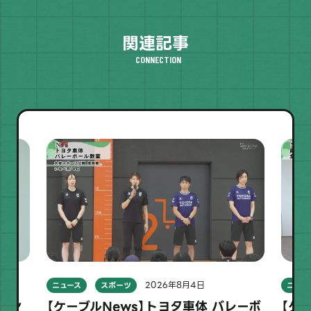
関連記事
CONNECTION
2026年8月4日
ニュース
スポーツ
ニュー
ラソン
【ケーブルNews】トヨタ車体 バレーボ
【ケ