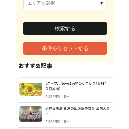
おすすめ記事
【ケーブルNews】満開のひまわり（８月１
０日放送）
2026年8月8日
少林寺拳法場 湯の山道院拳友会 全国大会
へ
2026年8月8日