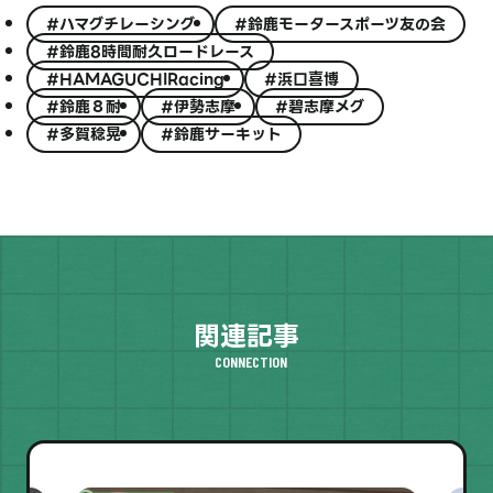
#ハマグチレーシング
#鈴鹿モータースポーツ友の会
#鈴鹿8時間耐久ロードレース
#HAMAGUCHIRacing
#浜口喜博
#鈴鹿８耐
#伊勢志摩
#碧志摩メグ
#多賀稔晃
#鈴鹿サーキット
関連記事
CONNECTION