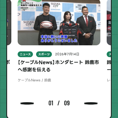
2026年7月14日
ニュース
スポーツ
スポー
レーボ
【ケーブルNews】ホンダヒート 鈴鹿市
鈴鹿
へ感謝を伝える
ーム
ケーブルNews / 鈴鹿
レーシ
01
09