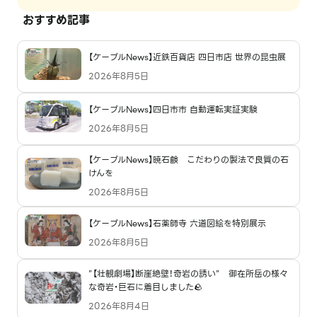
おすすめ記事
【ケーブルNews】近鉄百貨店 四日市店 世界の昆虫展
2026年8月5日
【ケーブルNews】四日市市 自動運転実証実験
2026年8月5日
【ケーブルNews】暁石鹸 こだわりの製法で良質の石
けんを
2026年8月5日
【ケーブルNews】石薬師寺 六道図絵を特別展示
2026年8月5日
”【壮観劇場】断崖絶壁！奇岩の誘い” 御在所岳の様々
な奇岩・巨石に着目しました🪨
2026年8月4日