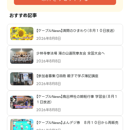
おすすめ記事
【ケーブルNews】満開のひまわり（８月１０日放送）
2026年8月8日
少林寺拳法場 湯の山道院拳友会 全国大会へ
2026年8月8日
【参加者募集！】泗商 親子で学ぶ簿記講座
2026年8月8日
【ケーブルNews】鳥出神社の鯨船行事 学習会（８月１
１日放送）
2026年8月8日
【ケーブルNews】よんデジ券 ８月１０日から再販売