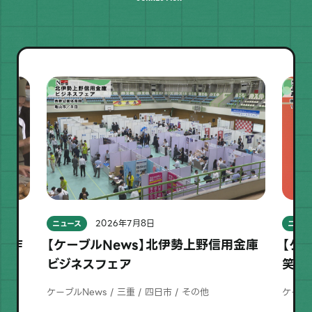
2026年7月8日
ニュース
ニュー
レー作
【ケーブルNews】北伊勢上野信用金庫
【ケ
ビジネスフェア
笑い
ケーブルNews / 三重 / 四日市 / その他
ケーブル