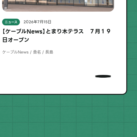
2026年7月15日
ニュース
ニ
【ケーブルNews】とまり木テラス ７月１９
【
日オープン
ケー
ケーブルNews / 桑名 / 長島