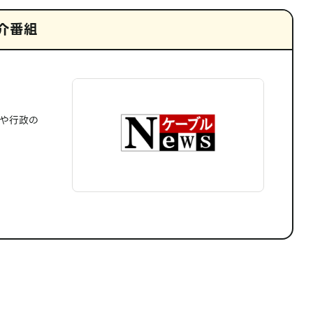
介番組
題や行政の