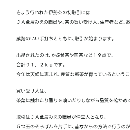
きょう行われた伊勢茶の初取引には
ＪＡ全農みえの職員や、茶の買い受け人、生産者など、
威勢のいい手打ちとともに、取引が始まります。
出品されたのは、かぶせ茶や煎茶など１９点で、
合計９１．２ｋｇです。
今年は天候に恵まれ、良質な新茶が育っているというこ
買い受け人は、
茶葉に触れたり香りを嗅いだりしながら品質を確かめ
取引はＪＡ全農みえの職員が仲立人となり、
５つ玉のそろばんを片手に、昔ながらの方法で行うのが