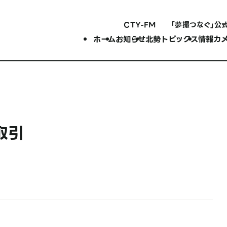
CTY-FM
「夢撮つなぐ」公
ホーム
お知らせ
北勢トピックス
情報カ
取引