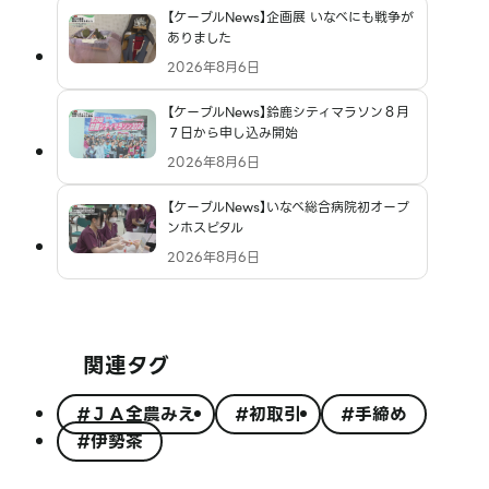
【ケーブルNews】企画展 いなべにも戦争が
ありました
2026年8月6日
【ケーブルNews】鈴鹿シティマラソン８月
７日から申し込み開始
2026年8月6日
【ケーブルNews】いなべ総合病院初オープ
ンホスピタル
2026年8月6日
関連タグ
#ＪＡ全農みえ
#初取引
#手締め
#伊勢茶