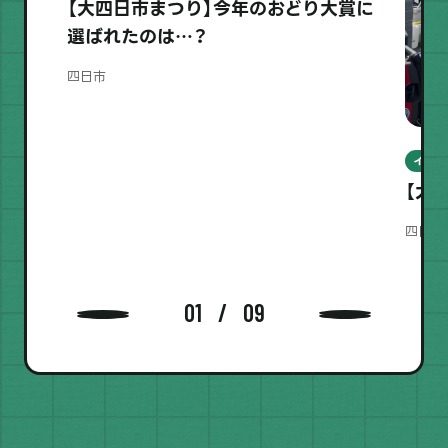
【大四日市まつり】今年のおどり大賞に
選ばれたのは…？
四日市
イベン
【大
四日市
01
09