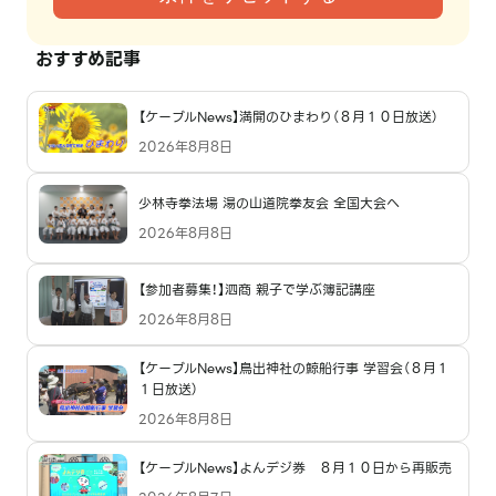
おすすめ記事
【ケーブルNews】満開のひまわり（８月１０日放送）
2026年8月8日
少林寺拳法場 湯の山道院拳友会 全国大会へ
2026年8月8日
【参加者募集！】泗商 親子で学ぶ簿記講座
2026年8月8日
【ケーブルNews】鳥出神社の鯨船行事 学習会（８月１
１日放送）
2026年8月8日
【ケーブルNews】よんデジ券 ８月１０日から再販売