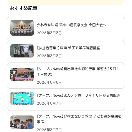
おすすめ記事
少林寺拳法場 湯の山道院拳友会 全国大会へ
2026年8月8日
【参加者募集！】泗商 親子で学ぶ簿記講座
2026年8月8日
【ケーブルNews】鳥出神社の鯨船行事 学習会（８月１
１日放送）
2026年8月8日
【ケーブルNews】よんデジ券 ８月１０日から再販売
2026年8月7日
【ケーブルNews】野村まなぼう教室 子ども達が金融を
学ぶ
2026年8月7日