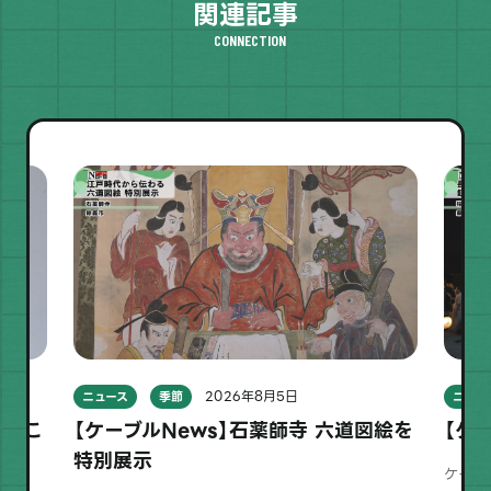
関連記事
CONNECTION
2026年8月5日
ニュース
季節
ニュー
もろこ
【ケーブルNews】石薬師寺 六道図絵を
【ケ
特別展示
ケーブル