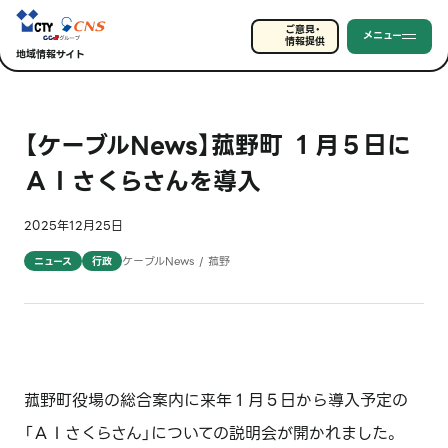
ご意見・
メニュー
情報提供
地域情報サイト
【ケーブルNews】菰野町 １月５日に
ＡＩさくらさんを導入
2025年12月25日
ケーブルNews / 菰野
ニュース
行政
菰野町役場の総合案内に来年１月５日から導入予定の
「ＡＩさくらさん」についての説明会が開かれました。