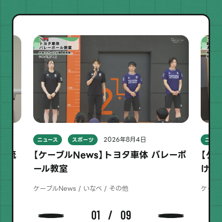
2026年8月4日
ニュース
スポーツ
ニュー
習交流
【ケーブルNews】トヨタ車体 バレーボ
【ケ
ール教室
け太
ケーブルNews / いなべ / その他
ケーブル
01
09