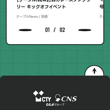
リー キックオフイベント
号 
ケーブルNews / 鈴鹿
きょうは
01
02