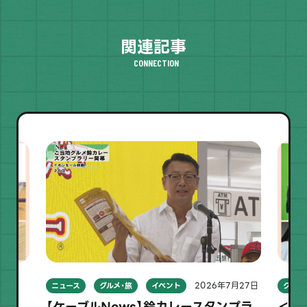
関連記事
CONNECTION
日
2026年7月27日
ニュース
グルメ・旅
イベント
グルメ
月
【ケーブルNews】鈴カレースタンプラ
＜き