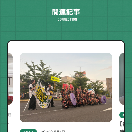
関連記事
CONNECTION
7月27日
イベン
プラ
【参