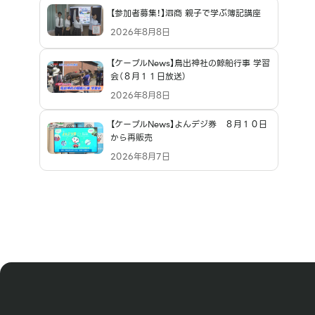
【参加者募集！】泗商 親子で学ぶ簿記講座
2026年8月8日
【ケーブルNews】鳥出神社の鯨船行事 学習
会（８月１１日放送）
2026年8月8日
【ケーブルNews】よんデジ券 ８月１０日
から再販売
2026年8月7日