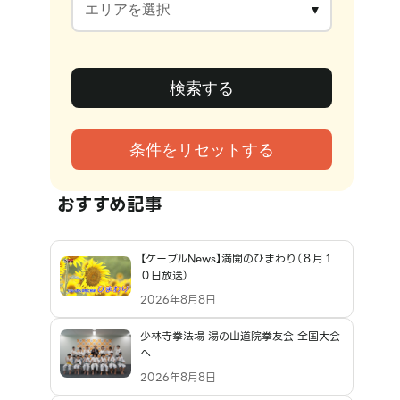
おすすめ記事
【ケーブルNews】満開のひまわり（８月１
０日放送）
2026年8月8日
少林寺拳法場 湯の山道院拳友会 全国大会
へ
2026年8月8日