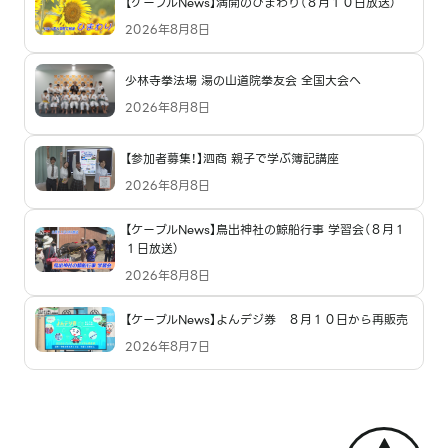
【ケーブルNews】満開のひまわり（８月１０日放送）
2026年8月8日
少林寺拳法場 湯の山道院拳友会 全国大会へ
2026年8月8日
【参加者募集！】泗商 親子で学ぶ簿記講座
2026年8月8日
【ケーブルNews】鳥出神社の鯨船行事 学習会（８月１
１日放送）
2026年8月8日
【ケーブルNews】よんデジ券 ８月１０日から再販売
2026年8月7日