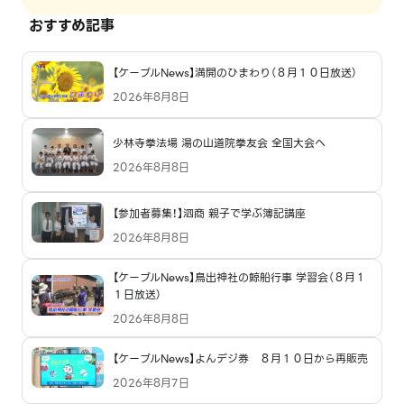
おすすめ記事
【ケーブルNews】満開のひまわり（８月１０日放送）
2026年8月8日
少林寺拳法場 湯の山道院拳友会 全国大会へ
2026年8月8日
【参加者募集！】泗商 親子で学ぶ簿記講座
2026年8月8日
【ケーブルNews】鳥出神社の鯨船行事 学習会（８月１
１日放送）
2026年8月8日
【ケーブルNews】よんデジ券 ８月１０日から再販売
2026年8月7日