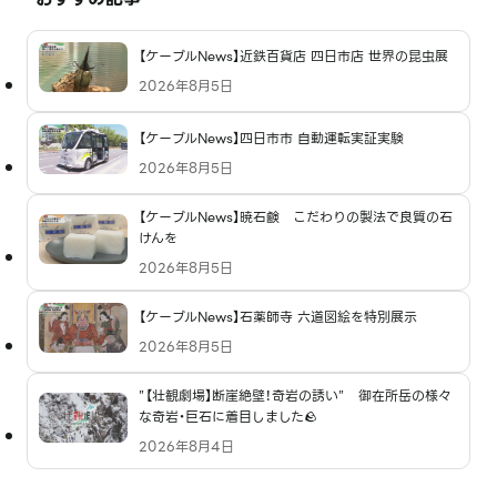
【ケーブルNews】近鉄百貨店 四日市店 世界の昆虫展
2026年8月5日
【ケーブルNews】四日市市 自動運転実証実験
2026年8月5日
【ケーブルNews】暁石鹸 こだわりの製法で良質の石
けんを
2026年8月5日
【ケーブルNews】石薬師寺 六道図絵を特別展示
2026年8月5日
”【壮観劇場】断崖絶壁！奇岩の誘い” 御在所岳の様々
な奇岩・巨石に着目しました🪨
2026年8月4日