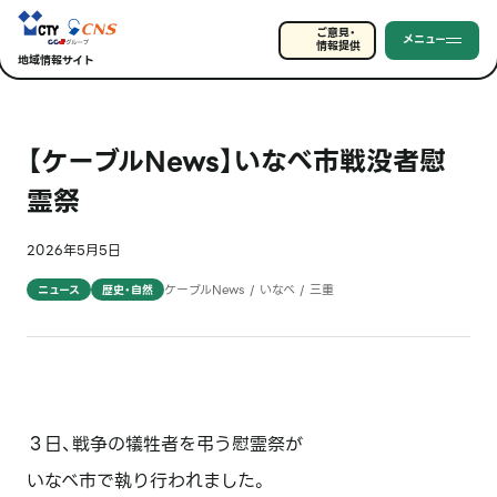
ご意見・
メニュー
情報提供
地域情報サイト
【ケーブルNews】いなべ市戦没者慰
霊祭
2026年5月5日
ケーブルNews / いなべ / 三重
ニュース
歴史・自然
３日、戦争の犠牲者を弔う慰霊祭が
いなべ市で執り行われました。