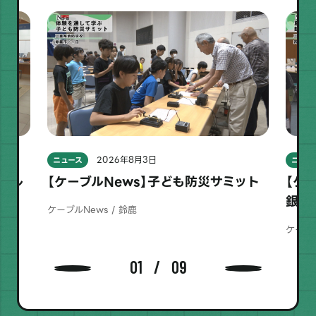
2026年8月3日
ニュース
ニュー
にセル
【ケーブルNews】子ども防災サミット
【ケ
銀行
ケーブルNews / 鈴鹿
ケーブル
01
09