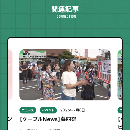
関連記事
CONNECTION
2026年7月8日
ニュース
イベント
ニュー
ディン
【ケーブルNews】暮四祭
【ケ
ビジ