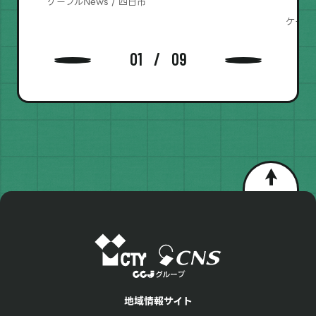
ケーブルNews / 四日市
ケーブル
01
09
地域情報サイト