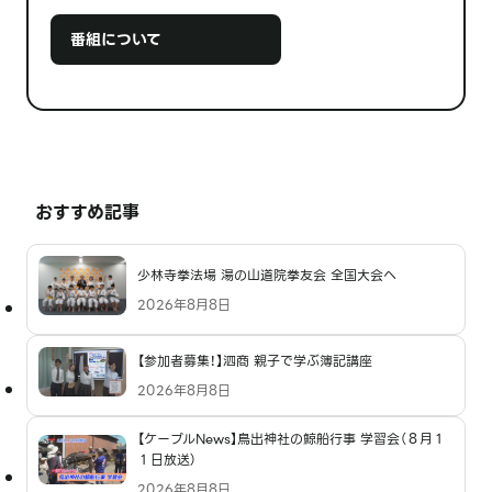
番組について
おすすめ記事
少林寺拳法場 湯の山道院拳友会 全国大会へ
2026年8月8日
【参加者募集！】泗商 親子で学ぶ簿記講座
2026年8月8日
【ケーブルNews】鳥出神社の鯨船行事 学習会（８月１
１日放送）
2026年8月8日