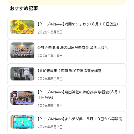
おすすめ記事
【ケーブルNews】満開のひまわり（８月１０日放送）
2026年8月8日
少林寺拳法場 湯の山道院拳友会 全国大会へ
2026年8月8日
【参加者募集！】泗商 親子で学ぶ簿記講座
2026年8月8日
【ケーブルNews】鳥出神社の鯨船行事 学習会（８月１
１日放送）
2026年8月8日
【ケーブルNews】よんデジ券 ８月１０日から再販売
2026年8月7日