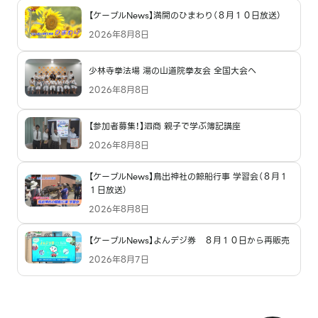
【ケーブルNews】満開のひまわり（８月１０日放送）
2026年8月8日
少林寺拳法場 湯の山道院拳友会 全国大会へ
2026年8月8日
【参加者募集！】泗商 親子で学ぶ簿記講座
2026年8月8日
【ケーブルNews】鳥出神社の鯨船行事 学習会（８月１
１日放送）
2026年8月8日
【ケーブルNews】よんデジ券 ８月１０日から再販売
2026年8月7日