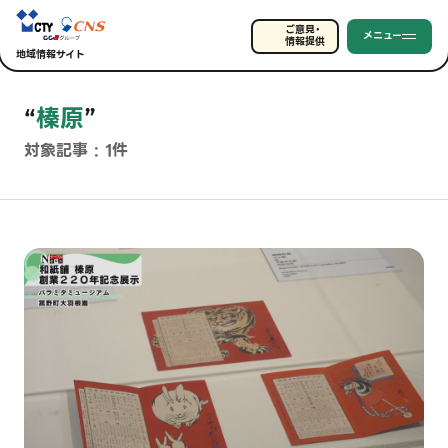
ご意見・
メニュー
情報提供
地域情報サイト
“
榛原
”
対象記事 : 1件