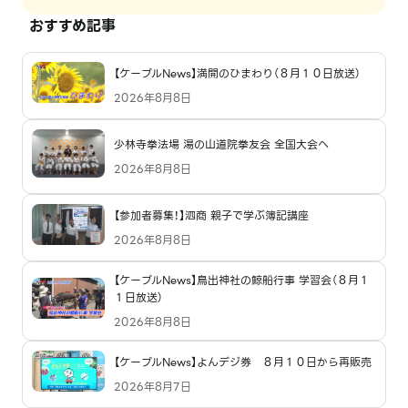
おすすめ記事
【ケーブルNews】満開のひまわり（８月１０日放送）
2026年8月8日
少林寺拳法場 湯の山道院拳友会 全国大会へ
2026年8月8日
【参加者募集！】泗商 親子で学ぶ簿記講座
2026年8月8日
【ケーブルNews】鳥出神社の鯨船行事 学習会（８月１
１日放送）
2026年8月8日
【ケーブルNews】よんデジ券 ８月１０日から再販売
2026年8月7日