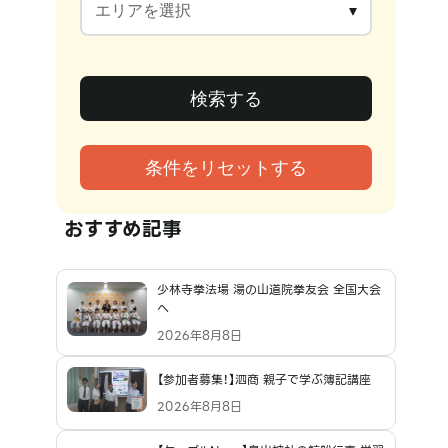
おすすめ記事
少林寺拳法場 湯の山道院拳友会 全国大会
へ
2026年8月8日
【参加者募集！】泗商 親子で学ぶ簿記講座
2026年8月8日