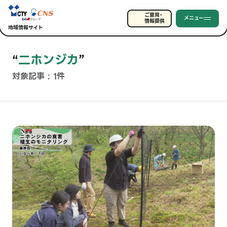
ご意見・
メニュー
情報提供
地域情報サイト
“
二ホンジカ
”
対象記事 : 1件