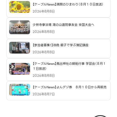
【ケーブルNews】満開のひまわり（８月１０日放送）
2026年8月8日
少林寺拳法場 湯の山道院拳友会 全国大会へ
2026年8月8日
【参加者募集！】泗商 親子で学ぶ簿記講座
2026年8月8日
【ケーブルNews】鳥出神社の鯨船行事 学習会（８月１
１日放送）
2026年8月8日
【ケーブルNews】よんデジ券 ８月１０日から再販売
2026年8月7日