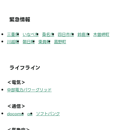
緊急情報
三重県
いなべ市
桑名市
四日市市
鈴鹿市
木曽岬町
川越町
朝日町
東員町
菰野町
ライフライン
＜電気＞
中部電力パワーグリッド
＜通信＞
docomo
au
ソフトバンク