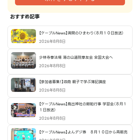
おすすめ記事
【ケーブルNews】満開のひまわり（８月１０日放送）
2026年8月8日
少林寺拳法場 湯の山道院拳友会 全国大会へ
2026年8月8日
【参加者募集！】泗商 親子で学ぶ簿記講座
2026年8月8日
【ケーブルNews】鳥出神社の鯨船行事 学習会（８月１
１日放送）
2026年8月8日
【ケーブルNews】よんデジ券 ８月１０日から再販売