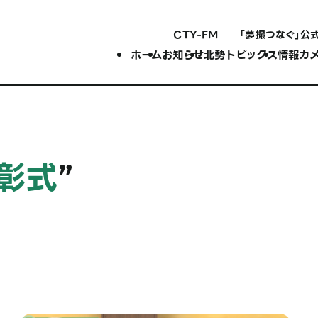
CTY-FM
「夢撮つなぐ」公
ホーム
お知らせ
北勢トピックス
情報カ
彰式
”