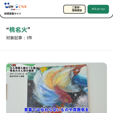
ご意見・
メニュー
情報提供
地域情報サイト
“
桃名火
”
対象記事 : 1件