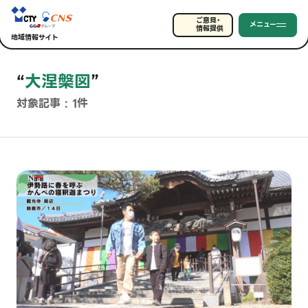
ご意見・
メニュー
情報提供
地域情報サイト
“
大涅槃図
”
対象記事 : 1件