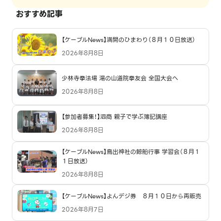
おすすめ記事
【ケーブルNews】満開のひまわり（８月１０日放送）
2026年8月8日
少林寺拳法場 湯の山道院拳友会 全国大会へ
2026年8月8日
【参加者募集！】泗商 親子で学ぶ簿記講座
2026年8月8日
【ケーブルNews】鳥出神社の鯨船行事 学習会（８月１
１日放送）
2026年8月8日
【ケーブルNews】よんデジ券 ８月１０日から再販売
2026年8月7日