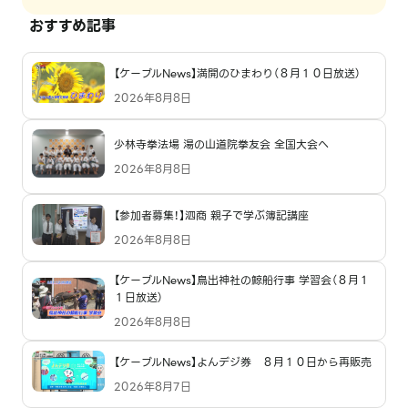
おすすめ記事
【ケーブルNews】満開のひまわり（８月１０日放送）
2026年8月8日
少林寺拳法場 湯の山道院拳友会 全国大会へ
2026年8月8日
【参加者募集！】泗商 親子で学ぶ簿記講座
2026年8月8日
【ケーブルNews】鳥出神社の鯨船行事 学習会（８月１
１日放送）
2026年8月8日
【ケーブルNews】よんデジ券 ８月１０日から再販売
2026年8月7日