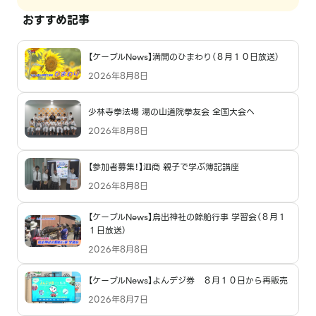
おすすめ記事
【ケーブルNews】満開のひまわり（８月１０日放送）
2026年8月8日
少林寺拳法場 湯の山道院拳友会 全国大会へ
2026年8月8日
【参加者募集！】泗商 親子で学ぶ簿記講座
2026年8月8日
【ケーブルNews】鳥出神社の鯨船行事 学習会（８月１
１日放送）
2026年8月8日
【ケーブルNews】よんデジ券 ８月１０日から再販売
2026年8月7日